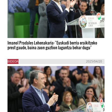
Imanol Pradales Lehenakaria: "Euskadi berria eraikitzeko
prest gaude, baina zuon guztion laguntza behar dugu"
BIDEOA
2025/04/20