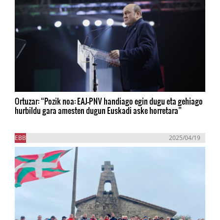
Ortuzar: “Pozik noa: EAJ-PNV handiago egin dugu eta gehiago
hurbildu gara amesten dugun Euskadi aske horretara”
EBB
2025/04/19