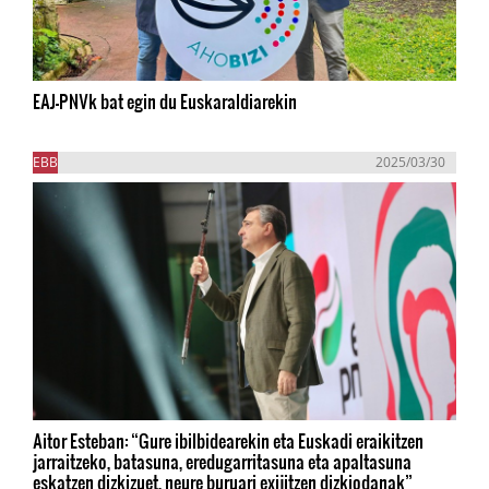
EAJ-PNVk bat egin du Euskaraldiarekin
EBB
2025/03/30
Aitor Esteban: “Gure ibilbidearekin eta Euskadi eraikitzen
jarraitzeko, batasuna, eredugarritasuna eta apaltasuna
eskatzen dizkizuet, neure buruari exijitzen dizkiodanak”