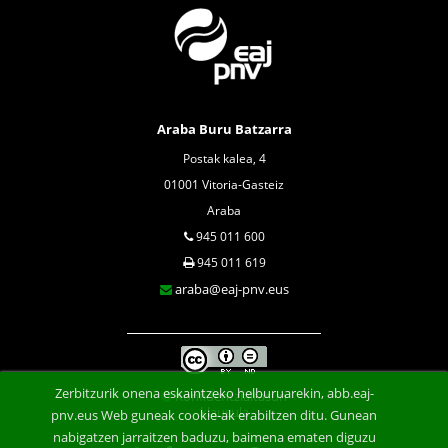
Araba Buru Batzarra
Postak kalea, 4
01001 Vitoria-Gasteiz
Araba
945 011 600
945 011 619
araba@eaj-pnv.eus
Zerbitzurik onena eskaintzeko helburuarekin, abb.eaj-
Konfidentzialtasun
klausula
pnv.eus Web guneak cookie-ak erabiltzen ditu. Gunean
nabigatzen jarraitzen baduzu, baimena ematen diguzu