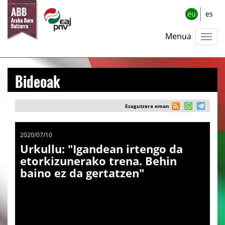
eu
es
Menua
Bideoak
Ezagutzera eman
2020/07/10
Urkullu: "Igandean irtengo da
etorkizunerako trena. Behin
baino ez da gertatzen"