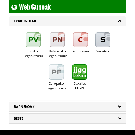
Web Guneak
ERAKUNDEAK
Eusko
Nafarroako
Kongresua
Senatua
Legebiltzarra
Legebiltzarra
Europako
Bizkaiko
Legebiltzarra
BBNN
BARNEKOAK
BESTE