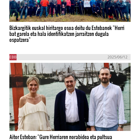
Bizkargitik euskal hiritargo osoa deitu du Estebanek "Herri
bat garela eta hala identifikatzen jarraitzen dugula
ospatzera"
EBB
2025/06/12
Aitor Esteban: "Gure Herriaren norabidea eta pultsua