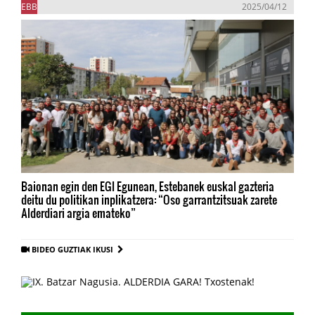
EBB
2025/04/12
Baionan egin den EGI Egunean, Estebanek euskal gazteria
deitu du politikan inplikatzera: “Oso garrantzitsuak zarete
Alderdiari argia emateko”
BIDEO GUZTIAK IKUSI