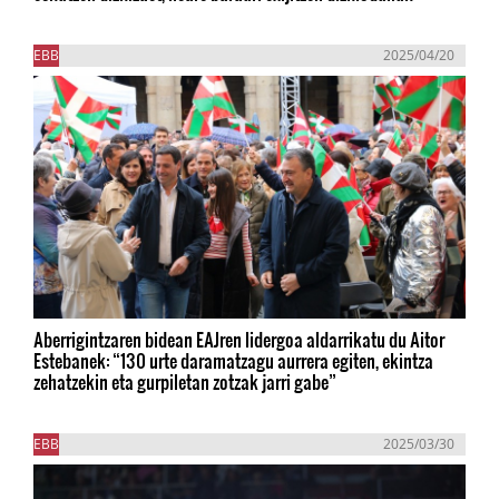
EBB
2025/04/20
Aberrigintzaren bidean EAJren lidergoa aldarrikatu du Aitor
Estebanek: “130 urte daramatzagu aurrera egiten, ekintza
zehatzekin eta gurpiletan zotzak jarri gabe”
EBB
2025/03/30