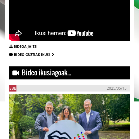
BIDEOA JAITSI
BIDEO GUZTIAK IKUSI
Bideo ikusiagoak...
EBB
2025/05/15