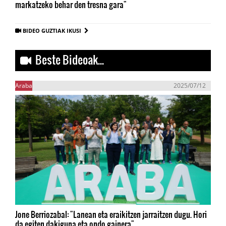
markatzeko behar den tresna gara"
BIDEO GUZTIAK IKUSI
Beste Bideoak...
Araba
2025/07/12
Jone Berriozabal: "Lanean eta eraikitzen jarraitzen dugu. Hori
da egiten dakiguna eta ondo gainera"