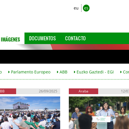
eu
es
IMÁGENES
DOCUMENTOS
CONTACTO
o
Parlamento Europeo
ABB
Euzko Gaztedi - EGI
Co
EBB
26/09/2025
Araba
12/0