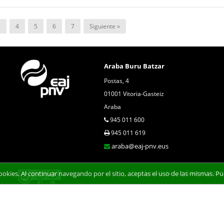
3
4
5
6
7
Siguiente »
Araba Buru Batzar
Postas, 4
01001 Vitoria-Gasteiz
Araba
945 011 600
945 011 619
araba@eaj-pnv.eus
Cláusula de Confidencialidad
 cookies. Al continuar navegando por el sitio, aceptas el uso de las mismas.