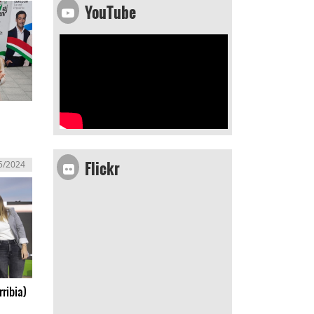
YouTube
Flickr
5/2024
ribia)