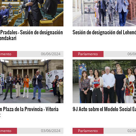
Pradales - Sesión de designación
Sesión de designación del Lehen
hendakari
amento
06/06/2024
Parlamento
06/0
ropeo
Europeo
in Plaza de la Provincia - Vitoria
9-J Acto sobre el Modelo Social 
z
amento
03/06/2024
Parlamento
02/0
ropeo
Europeo