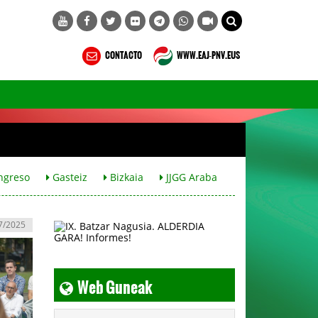
CONTACTO
WWW.EAJ-PNV.EUS
ngreso
Gasteiz
Bizkaia
JJGG Araba
7/2025
Web Guneak