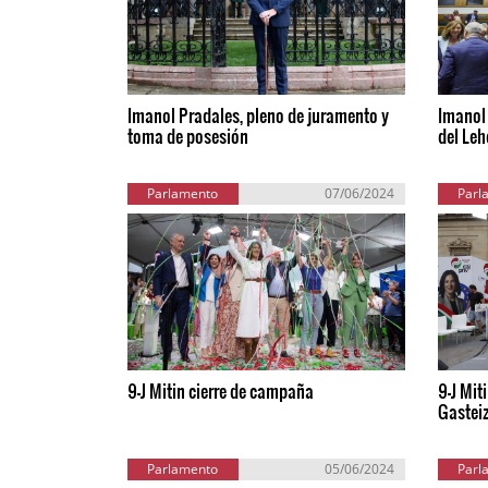
Imanol Pradales, pleno de juramento y
Imanol 
toma de posesión
del Le
Parlamento
07/06/2024
Parl
Europeo
Eu
9-J Mitin cierre de campaña
9-J Mit
Gastei
Parlamento
05/06/2024
Parl
Europeo
Eu