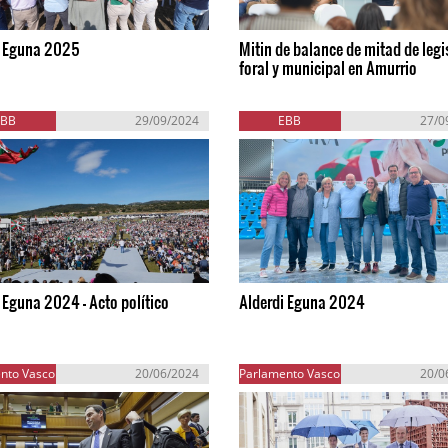
i Eguna 2025
Mitin de balance de mitad de legi
foral y municipal en Amurrio
EBB
29/09/2024
EBB
27/0
 Eguna 2024 - Acto político
Alderdi Eguna 2024
nto Vasco
20/06/2024
Parlamento Vasco
20/0