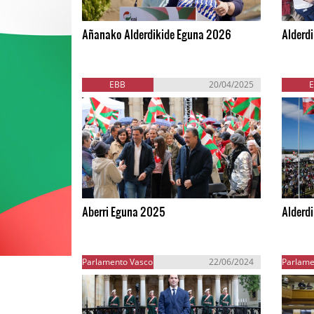
Añanako Alderdikide Eguna 2026
Alderd
EBB
20/04/2025
Aberri Eguna 2025
Alderdi
Parlamento Vasco
22/06/2024
Parlame