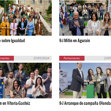
o sobre Igualdad
9-J Mitin en Agurain
amento
25/05/2024
Parlamento
23/0
ropeo
Europeo
in en Vitoria-Gasteiz
9-J Arranque de campaña (Hondar