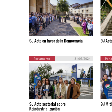
9-J Acto en favor de la Democracia
9-J Act
Parlamento
31/05/2024
Parl
Europeo
Eu
9-J Acto sectorial sobre
9-J Mit
Reindustrialización