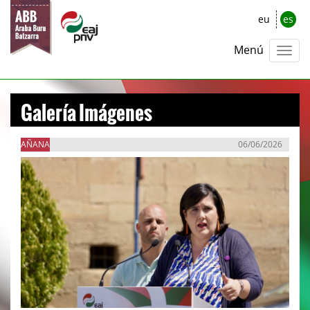
eu
es
Menú
Galería Imágenes
AÑANA
06/06/2026