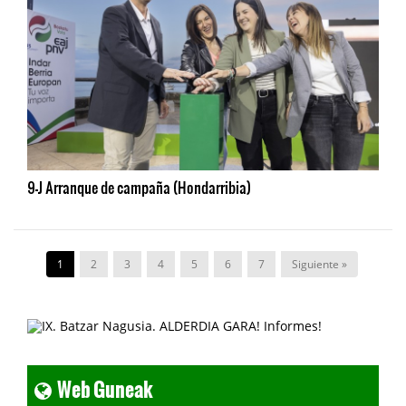
9-J Arranque de campaña (Hondarribia)
1
2
3
4
5
6
7
Siguiente »
Web Guneak