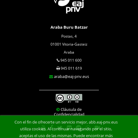
Araba Buru Batzar
Postas, 4
01001 Vitoria-Gasteiz
Araba
945 011 600
945 011 619
araba@eaj-pnv.eus
Cláusula de
Confidencialidad
Con el fin de ofrecerte un servicio mejor, abb.eaj-pnv.eus
utiliza cookies. Al continuar navegando por el sitio,
aceptas el uso de las mismas. Puede encontrar más