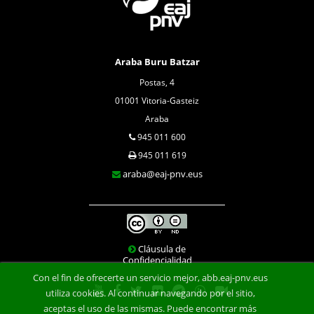
Araba Buru Batzar
Postas, 4
01001 Vitoria-Gasteiz
Araba
945 011 600
945 011 619
araba@eaj-pnv.eus
Cláusula de
Confidencialidad
Con el fin de ofrecerte un servicio mejor, abb.eaj-pnv.eus
utiliza cookies. Al continuar navegando por el sitio,
aceptas el uso de las mismas. Puede encontrar más