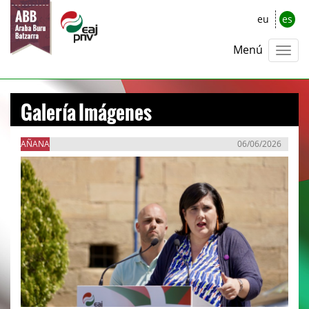
eu
es
Menú
Galería Imágenes
AÑANA
06/06/2026