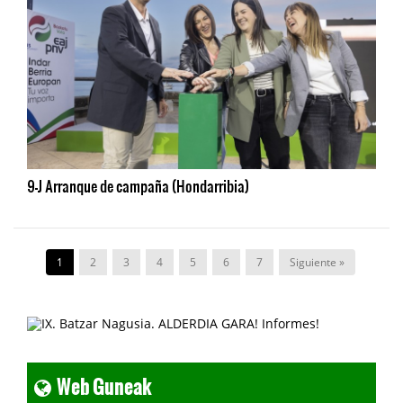
9-J Arranque de campaña (Hondarribia)
1
2
3
4
5
6
7
Siguiente »
Web Guneak