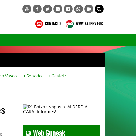
CONTACTO
WWW.EAJ-PNV.EUS
no Vasco
Senado
Gasteiz
es
Web Guneak
al