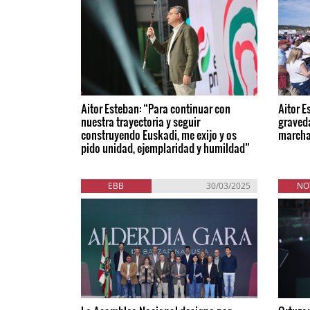
Aitor Esteban: “Para continuar con
Aitor E
nuestra trayectoria y seguir
graved
construyendo Euskadi, me exijo y os
march
pido unidad, ejemplaridad y humildad”
EBB
30/03/2025
NO