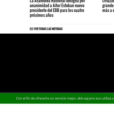
La Asamblea Nacional designa por
Ortuzar
unanimidad a Aitor Esteban nuevo
grande
presidente del EBB para los cuatro
más a 
próximos años
VER TODAS LAS NOTICIAS
Con el fin de ofrecerte un servicio mejor, abb.eaj-pnv.eus utiliza