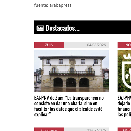
fuente: arabapress
Destacados...
ZUIA
04/08/2026
NO
EAJ-PNV de Zuia: “La transparencia no
EAJ-PN
consiste en dar una charla, sino en
dejado 
facilitar los datos que el alcalde evitó
financi
explicar”
las pol
Congreso
23/07/2026
ARTZ