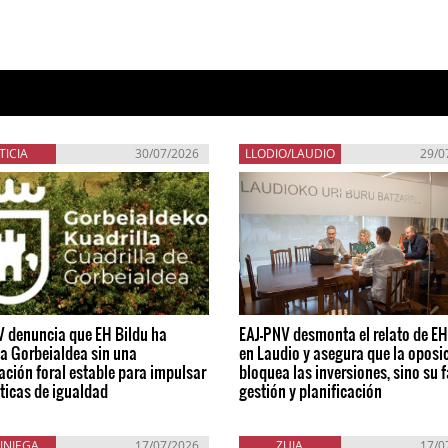
TICIA
30/07/2026
LLODIO/LAUDIO
29/0
V denuncia que EH Bildu ha
EAJ-PNV desmonta el relato de EH
a Gorbeialdea sin una
en Laudio y asegura que la oposi
ación foral estable para impulsar
bloquea las inversiones, sino su f
íticas de igualdad
gestión y planificación
INIEGA
17/07/2026
ZUIA
17/0