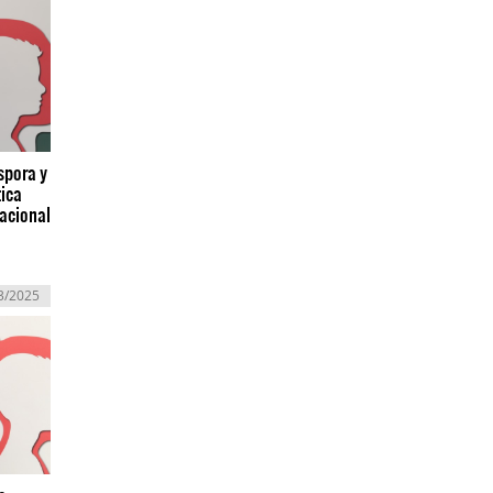
spora y
tica
nacional
3/2025