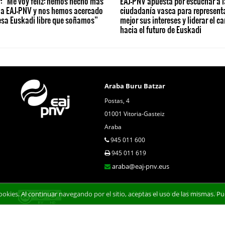
: “Me voy feliz: hemos hecho más
EAJ-PNV apuesta por escuchar a l
 a EAJ-PNV y nos hemos acercado
ciudadanía vasca para represent
esa Euskadi libre que soñamos”
mejor sus intereses y liderar el c
hacia el futuro de Euskadi
Araba Buru Batzar
Postas, 4
01001 Vitoria-Gasteiz
Araba
945 011 600
945 011 619
araba@eaj-pnv.eus
Cláusula de Confidencialidad
 cookies. Al continuar navegando por el sitio, aceptas el uso de las mismas.