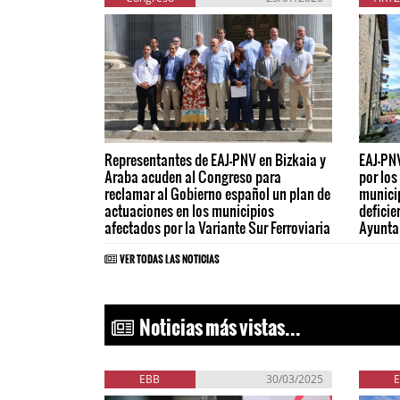
Representantes de EAJ-PNV en Bizkaia y
EAJ-PNV
Araba acuden al Congreso para
por los
reclamar al Gobierno español un plan de
municip
actuaciones en los municipios
deficie
afectados por la Variante Sur Ferroviaria
Ayunta
VER TODAS LAS NOTICIAS
Noticias más vistas...
EBB
30/03/2025