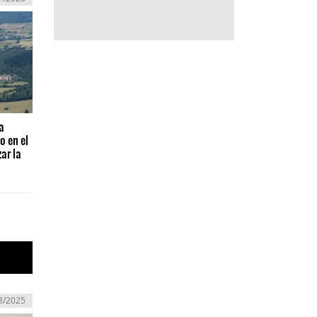
a
o en el
ar la
3/2025