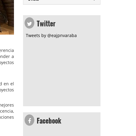
Twitter
Tweets by @eajpnvaraba
erencia
onder a
oyectos
d en el
oyectos
mejores
cencia,
Facebook
uciones