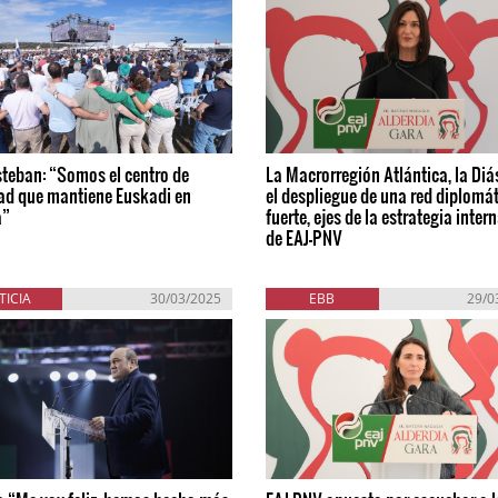
steban: “Somos el centro de
La Macrorregión Atlántica, la Diá
ad que mantiene Euskadi en
el despliegue de una red diplomá
a”
fuerte, ejes de la estrategia inter
de EAJ-PNV
TICIA
30/03/2025
EBB
29/0