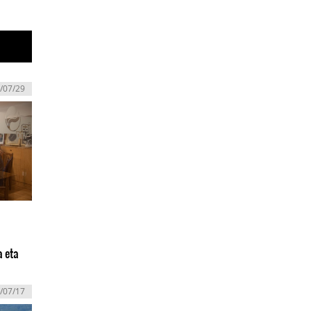
/07/29
a eta
/07/17