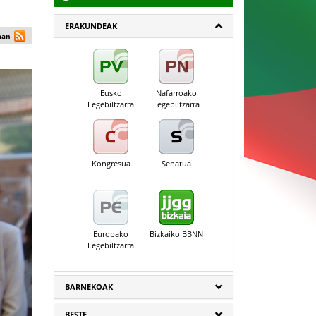
ERAKUNDEAK
man
Eusko
Nafarroako
Legebiltzarra
Legebiltzarra
Kongresua
Senatua
Europako
Bizkaiko BBNN
Legebiltzarra
BARNEKOAK
BESTE