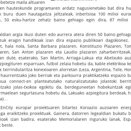
ebetetze maila altuaren
Vren hauteskunde programaren ardatz nagusienetako bat dira h
n buru duen hautagaitza jeltzaleak, inbertsioa 100 milioi euro
, 50 esku-hartze zehatz baino gehiago egin dira, 87 milioi
aldian argia ikusi duten edo aurrera atera diren 50 baino gehiag
tzuk eragin handikoak izan dira espazio publikoari dagokionez,
t, hala nola, Santa Barbara plazaren, Konstituzio Plazaren, T
aren, San Anton plazaren eta Laudio plazaren zaharberritzeak
zan dute, esaterako, San Martin, Arriaga-Lakua eta Abetxuko au
piegituren esparruan, futbol zelaia hobetu da, kable elektrikoa k
 txirrindularitza konexioaren alorretan (Leza, Argentina, Txile, Ho
haurrentzako joko berriak eta parkourra praktikatzeko espazio ba
kua connect-en planteatutako naturalizatutako jolastoki berrit
ntzako jolas-txokoa egokitu da, berdeguneetan hobekuntzak eg
rmaelean segurtasuna hobetu da, Lakuako azpiegitura berdeak, hi
ua)…
EnCity europar proiektuaren bitartez Koroazio auzoaren ener
nga eraikitzeko proiektuak. Gainera, datorren legealdian bukatu 
oak izan badira, esaterako Memorialaren inguruko lanak, Esp
 beste.