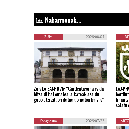
Nabarmenak...
ZUIA
2026/08/04
BE
Zuiako EAJ-PNVk: “Gardentasuna ez da
EAJ-PN
hitzaldi bat ematea, alkateak azaldu
berdint
gabe utzi zituen datuak ematea baizik”
finantz
salatu 
Kongresua
2026/07/23
ARTZ