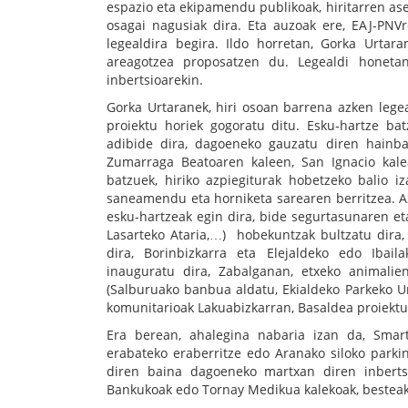
espazio eta ekipamendu publikoak, hiritarren as
osagai nagusiak dira. Eta auzoak ere, EAJ-PN
legealdira begira. Ildo horretan, Gorka Urtara
areagotzea proposatzen du. Legealdi honetan
inbertsioarekin.
Gorka Urtaranek, hiri osoan barrena azken lege
proiektu horiek gogoratu ditu. Esku-hartze ba
adibide dira, dagoeneko gauzatu diren hainba
Zumarraga Beatoaren kaleen, San Ignacio kale
batzuek, hiriko azpiegiturak hobetzeko balio i
saneamendu eta horniketa sarearen berritzea. Az
esku-hartzeak egin dira, bide segurtasunaren eta
Lasarteko Ataria,…) hobekuntzak bultzatu dira, 
dira, Borinbizkarra eta Elejaldeko edo Ibaila
inauguratu dira, Zabalganan, etxeko animalie
(Salburuako banbua aldatu, Ekialdeko Parkeko U
komunitarioak Lakuabizkarran, Basaldea proiekt
Era berean, ahalegina nabaria izan da, Smart
erabateko eraberritze edo Aranako siloko parki
diren baina dagoeneko martxan diren inbertsi
Bankukoak edo Tornay Medikua kalekoak, besteak