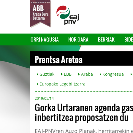
ORRI NAGUSIA
NOR GARA
BERRIAK
BID
Prentsa Aretoa
Guztiak
EBB
Araba
Kongresua
Europako Legebiltzarra
2019/05/14
Gorka Urtaranen agenda gast
inbertitzea proposatzen du
EAJ-PNVren Auzo Planak, herritarrekin e