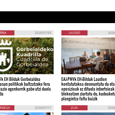
RRIA
2026/07/30
LAUDIO
2026
Vk EH Bilduk Gorbeialdea
EAJ-PNVk EH-Bilduk Laudion
asun politikak bultzatzeko foru
kontatutakoa desmuntatu du eta
iazio egonkorrik gabe utzi duela
oposizioak ez dituela inbertsioak
du
blokeatzen ziurtatu du, kudeaket
plangintza falta baizik
INIEGA
2026/07/17
ZUIA
2026