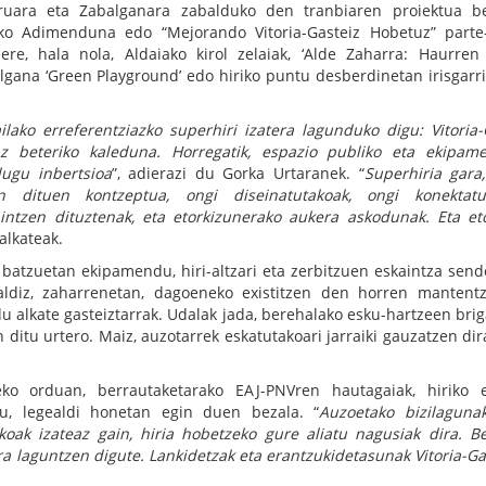
uruara eta Zabalganara zabalduko den tranbiaren proiektua b
riko Adimenduna edo “Mejorando Vitoria-Gasteiz Hobetuz” parte
re, hala nola, Aldaiako kirol zelaiak, ‘Alde Zaharra: Haurren
lgana ‘Green Playground’ edo hiriko puntu desberdinetan irisgarr
lako erreferentziazko superhiri izatera lagunduko digu: Vitoria-
az beteriko kaleduna. Horregatik, espazio publiko eta ekipam
ugu inbertsioa
”, adierazi du Gorka Urtaranek. “
Superhiria gara
n dituen kontzeptua, ongi diseinatutakoak, ongi konektatut
intzen dituztenak, eta etorkizunerako aukera askodunak. Eta et
alkateak.
batzuetan ekipamendu, hiri-altzari eta zerbitzuen eskaintza send
ldiz, zaharrenetan, dagoeneko existitzen den horren mantent
u alkate gasteiztarrak. Udalak jada, berehalako esku-hartzeen bri
n ditu urtero. Maiz, auzotarrek eskatutakoari jarraiki gauzatzen dir
ko orduan, berrautaketarako EAJ-PNVren hautagaiak, hiriko e
du, legealdi honetan egin duen bezala. “
Auzoetako bizilaguna
ezkoak izateaz gain, hiria hobetzeko gure aliatu nagusiak dira. B
era laguntzen digute. Lankidetzak eta erantzukidetasunak Vitoria-Ga