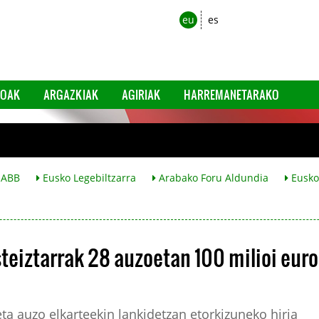
eu
es
EOAK
ARGAZKIAK
AGIRIAK
HARREMANETARAKO
ABB
Eusko Legebiltzarra
Arabako Foru Aldundia
Eusko 
eiztarrak 28 auzoetan 100 milioi euro
ta auzo elkarteekin lankidetzan etorkizuneko hiria