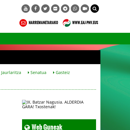
HARREMANETARAKO
WWW.EAJ-PNV.EUS
Jaurlaritza
Senatua
Gasteiz
Web Guneak