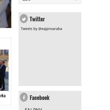
Twitter
Tweets by @eajpnvaraba
Facebook
orka
EAJ-PNV