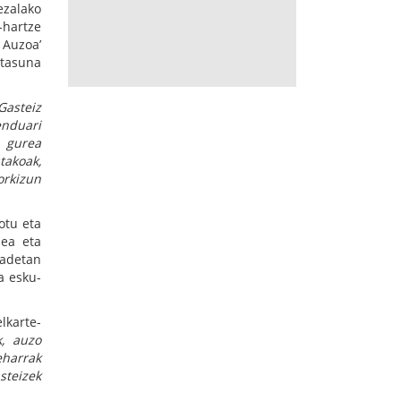
ezalako
-hartze
 Auzoa’
itasuna
Gasteiz
enduari
, gurea
akoak,
orkizun
otu eta
zea eta
gadetan
a esku-
lkarte-
k, auzo
eharrak
steizek