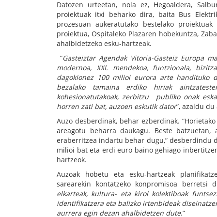
Datozen urteetan, nola ez, Hegoaldera, Salb
proiektuak itxi beharko dira, baita Bus Elekt
prozesuan aukeratutako bestelako proiektuak e
proiektua, Ospitaleko Plazaren hobekuntza, Zaba
ahalbidetzeko esku-hartzeak.
“
Gasteiztar Agendak Vitoria-Gasteiz Europa mai
modernoa, XXI. mendekoa, funtzionala, bizitz
dagokionez 100 milioi eurora arte handituko d
bezalako tamaina erdiko hiriak aintzateste
kohesionatutakoak, zerbitzu publiko onak eska
horren zati bat, auzoen eskutik dator
”, azaldu du 
Auzo desberdinak, behar ezberdinak. “Horietako 
areagotu beharra daukagu. Beste batzuetan, a
eraberritzea indartu behar dugu,” desberdindu d
milioi bat eta erdi euro baino gehiago inbertitze
hartzeok.
Auzoak hobetu eta esku-hartzeak planifikatze
sarearekin kontatzeko konpromisoa berretsi 
elkarteak, kultura- eta kirol kolektiboak funts
identifikatzera eta balizko irtenbideak diseinatz
aurrera egin dezan ahalbidetzen dute
.”