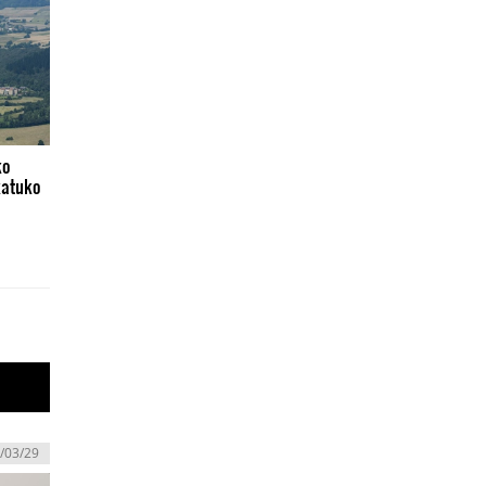
ko
katuko
/03/29