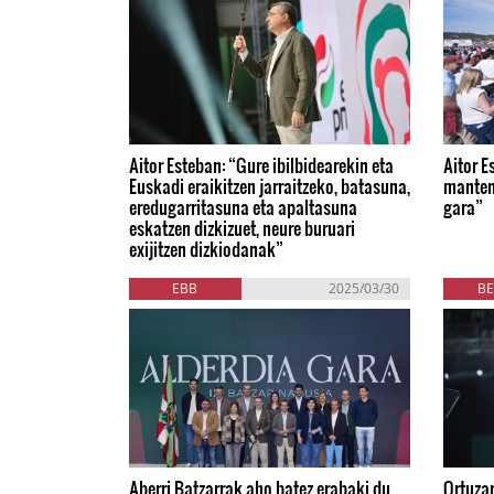
Aitor Esteban: “Gure ibilbidearekin eta
Aitor E
Euskadi eraikitzen jarraitzeko, batasuna,
manten
eredugarritasuna eta apaltasuna
gara”
eskatzen dizkizuet, neure buruari
exijitzen dizkiodanak”
EBB
2025/03/30
BE
Aberri Batzarrak aho batez erabaki du
Ortuzar