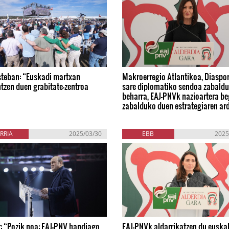
steban: “Euskadi martxan
Makroerregio Atlantikoa, Diaspor
tzen duen grabitate-zentroa
sare diplomatiko sendoa zabaldu
beharra, EAJ-PNVk nazioartera be
zabalduko duen estrategiaren ar
RRIA
2025/03/30
EBB
2025
: “Pozik noa: EAJ-PNV handiago
EAJ-PNVk aldarrikatzen du euska