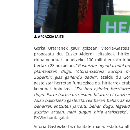
ARGAZKIA JAITSI
Gorka Urtaranek gaur goizean, Vitoria-Gastei
proposatu du. Euzko Alderdi Jeltzaleak, hirik
ekipamenduak hobetzeko 100 milioi euroko inbe
bertako 28 auzoetan. “
Gasteiztar agenda, udal po
planteatzen dugu, Vitoria-Gasteiz Europa ma
Superhiri gisa gailendu dadin
”, azaldu du Go
gasteiztar horretan funtsezkoa da, hiritarrek era
komunak hobetzea. “
Eta hori egiteko, herritarr
dugu. Parte-hartze prozesuen bitartez eta auzo e
Auzo bakoitzeko gasteiztarrek beren beharrak ez
beharrak entzuten jarraitu behar dugu, legeald
guztion artean, nahi dugun hiria eraikitzeko
”
PNVko hautagaiak.
Vitoria-Gasteizko bizi kalitate maila, Estatuko a