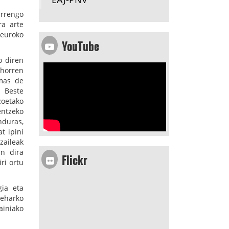
urrengo
ra arte
 euroko
YouTube
o diren
 horren
omas de
. Beste
zoetako
entzeko
nduras,
t ipini
zaileak
Flickr
in dira
ri ortu
gia eta
beharko
ainiako