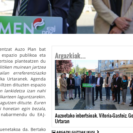
zentzat Auzo Plan bat
Argazkiak...
o espazio publikoa eta
rtsioa planteatzen du
litiken muinean jartzea
ilan erreferentziazko
rka Urtaranek. Agenda
biltzen dituzten espazio
en lankidetza izan nahi
lkarteen laguntzarekin.
agutzen dituzte. Euren
i honetan egin bezala,
, nabarmendu du EAJ-
Auzoetako inbertsioak. Vitoria-Gasteiz. G
Urtaran
ltuenetakoa da. Bertako
ARGAZKI GUZTIAK IKUSI