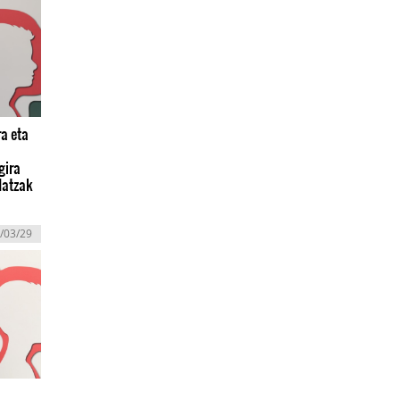
a eta
gira
datzak
/03/29
l