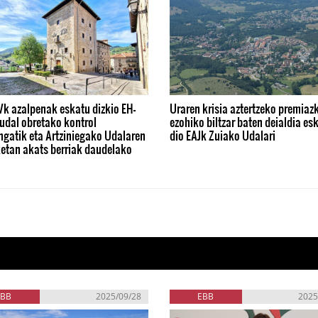
Vk azalpenak eskatu dizkio EH-
Uraren krisia aztertzeko premiaz
 udal obretako kontrol
ezohiko biltzar baten deialdia es
ngatik eta Artziniegako Udalaren
dio EAJk Zuiako Udalari
etan akats berriak daudelako
EBB
2025/09/28
EBB
2025