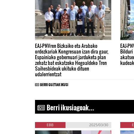
EAJ-PNVren Bizkaiko eta Arabako
EAJ-PN
ordezkariak Kongresuan izan dira gaur,
Bilduri
Espainiako gobernuari jarduketa plan
akatse
zehatz bat eskatzeko Hegoaldeko Tren
kudeak
Saihesbideak ukituko dituen
udalerrientzat
BERRI GUZTIAK IKUSI
Berri ikusiagoak...
EBB
2025/03/30