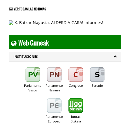
VER TODAS LAS NOTICIAS
Web Guneak
INSTITUCIONES
Parlamento
Parlamento
Congreso
Senado
Vasco
Navarra
Parlamento
Juntas
Europeo
Bizkaia