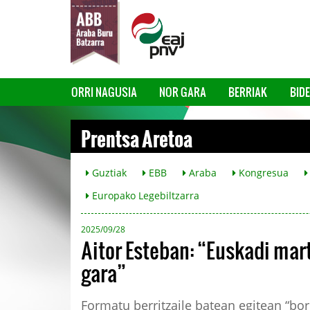
ORRI NAGUSIA
NOR GARA
BERRIAK
BID
Prentsa Aretoa
Guztiak
EBB
Araba
Kongresua
Europako Legebiltzarra
2025/09/28
Aitor Esteban: “Euskadi ma
gara”
Formatu berritzaile batean egitean “bo