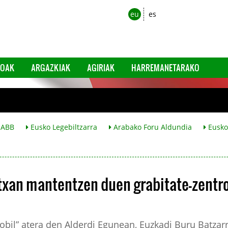
eu
es
EOAK
ARGAZKIAK
AGIRIAK
HARREMANETARAKO
ABB
Eusko Legebiltzarra
Arabako Foru Aldundia
Eusko 
rtxan mantentzen duen grabitate-zentr
robil” atera den Alderdi Egunean, Euzkadi Buru Batzar