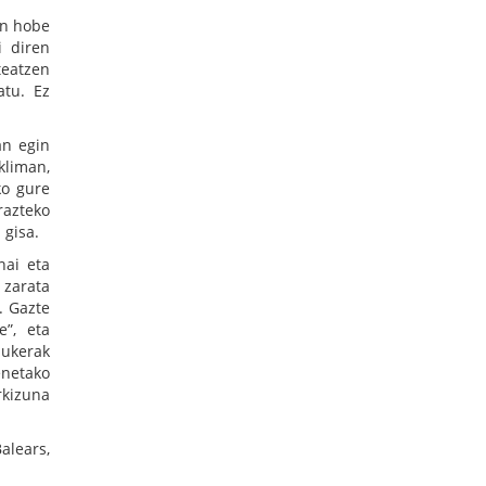
un hobe
i diren
teatzen
atu. Ez
an egin
kliman,
ko gure
razteko
 gisa.
nai eta
 zarata
. Gazte
e”, eta
aukerak
enetako
rkizuna
alears,