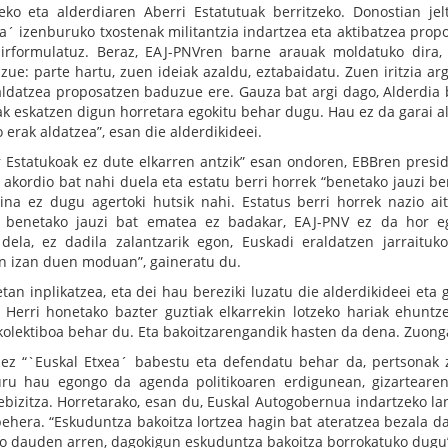
ko eta alderdiaren Aberri Estatutuak berritzeko. Donostian jel
´ izenburuko txostenak militantzia indartzea eta aktibatzea prop
rformulatuz. Beraz, EAJ-PNVren barne arauak moldatuko dira,
zue: parte hartu, zuen ideiak azaldu, eztabaidatu. Zuen iritzia arg
 aldatzea proposatzen baduzue ere. Gauza bat argi dago, Alderdia 
ak eskatzen digun horretara egokitu behar dugu. Hau ez da garai a
 erak aldatzea”, esan die alderdikideei.
ar Estatukoak ez dute elkarren antzik” esan ondoren, EBBren presi
akordio bat nahi duela eta estatu berri horrek “benetako jauzi ber
ina ez dugu agertoki hutsik nahi. Estatus berri horrek nazio ait
n benetako jauzi bat ematea ez badakar, EAJ-PNV ez da hor e
dela, ez dadila zalantzarik egon, Euskadi eraldatzen jarraituk
n izan duen moduan”, gaineratu du.
tan inplikatzea, eta dei hau bereziki luzatu die alderdikideei eta g
Herri honetako bazter guztiak elkarrekin lotzeko hariak ehuntz
 kolektiboa behar du. Eta bakoitzarengandik hasten da dena. Zuong
ez “`Euskal Etxea´ babestu eta defendatu behar da, pertsonak 
ru hau egongo da agenda politikoaren erdigunean, gizarteare
ebizitza. Horretarako, esan du, Euskal Autogobernua indartzeko la
behera. “Eskuduntza bakoitza lortzea hagin bat ateratzea bezala da
asko dauden arren, dagokigun eskuduntza bakoitza borrokatuko dugu