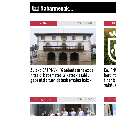
Nabarmenak...
ZUIA
2026/08/04
BE
Zuiako EAJ-PNVk: “Gardentasuna ez da
EAJ-PN
hitzaldi bat ematea, alkateak azaldu
berdint
gabe utzi zituen datuak ematea baizik”
finantz
salatu 
Kongresua
2026/07/23
ARTZ