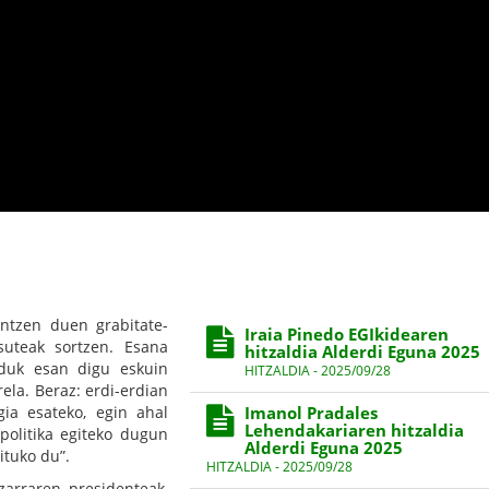
ntzen duen grabitate-
Iraia Pinedo EGIkidearen
suteak sortzen. Esana
hitzaldia Alderdi Eguna 2025
lduk esan digu eskuin
HITZALDIA - 2025/09/28
ela. Beraz: erdi-erdian
ia esateko, egin ahal
Imanol Pradales
Lehendakariaren hitzaldia
politika egiteko dugun
Alderdi Eguna 2025
ituko du”.
HITZALDIA - 2025/09/28
zarraren presidenteak,