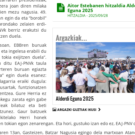
Aitor Estebanen hitzaldia Ald
era joan diren milaka
Eguna 2025
dien mezu nagusia. 49.
HITZALDIA - 2025/09/28
n egin da eta “borobil”
orondako zelaien erdi-
NVk berriz erakutsi du
Argazkiak...
tzen duela.
tsoan, EBBren buruak
 eta ingelesa erabili du
tokia exijitzen duela”.
u ditu EAJ-PNVk taula
rteren buruan egiazta
ea” egin duela esanez:
dagarria eraiki dugula:
usartak, funtzionatzen
entzea. Gure Herria ez
Alderdi Eguna 2025
akegu zarata egin gabe
deak bilatuz eta beti
ARGAZKI GUZTIAK IKUSI
ntzunez. Gaur batzuek
akitelako Herri honek
tokian egon zenarengan. Eta hori, gustuko izan edo ez, EAJ-PNV d
ren 13an, Gasteizen, Batzar Nagusia egingo dela martxoan Atano