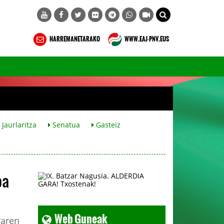
HARREMANETARAKO
WWW.EAJ-PNV.EUS
Jaurlaritza
Senatua
Gasteiz
oa
Web Guneak
raren