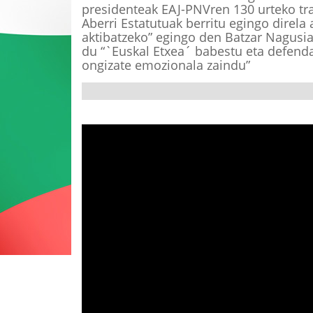
presidenteak EAJ-PNVren 130 urteko tradi
Aberri Estatutuak berritu egingo direla
aktibatzeko” egingo den Batzar Nagusi
du “`Euskal Etxea´ babestu eta defenda
ongizate emozionala zaindu”