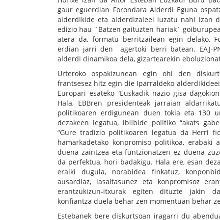
gaur eguerdian Forondara Alderdi Eguna ospatz
alderdikide eta alderdizaleei luzatu nahi izan 
edizio hau ´Batzen gaituzten hariak´ goiburupea
atera da, formatu berritzailean egin delako, F
erdian jarri den agertoki berri batean. EAJ-P
alderdi dinamikoa dela, gizartearekin eboluziona
Urteroko ospakizunean egin ohi den diskur
frantsesez hitz egin die Iparraldeko alderdikideei
Europari esateko “Euskadik nazio gisa dagokion 
Hala, EBBren presidenteak jarraian aldarrikat
politikoaren erdigunean duen tokia eta 130 u
dezakeen legatua, ibilbide politiko “akats gab
“Gure tradizio politikoaren legatua da Herri fi
hamarkadetako konpromiso politikoa, erabaki a
duena zaintzea eta funtzionatzen ez duena zuz
da perfektua, hori badakigu. Hala ere, esan dez
eraiki dugula, norabidea finkatuz, konponbi
ausardiaz, lasaitasunez eta konpromisoz era
erantzukizun-itxurak egiten dituzte jakin d
konfiantza duela behar zen momentuan behar zen 
Estebanek bere diskurtsoan iragarri du abendua