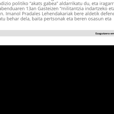
zio politiko “akats gabea” aldarrikatu du, eta iragarr
 abenduaren 13an Gasteizen “militantzia indartzeko et
an. Imanol Pradales Lehendakariak bere aldetik defen
tu behar dela, baita pertsonak eta beren osasun eta
Ezagutzera e