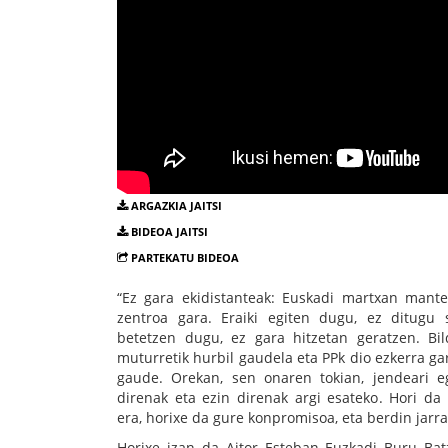
ARGAZKIA JAITSI
BIDEOA JAITSI
PARTEKATU BIDEOA
“Ez gara ekidistanteak: Euskadi martxan mante
zentroa gara. Eraiki egiten dugu, ez ditugu 
betetzen dugu, ez gara hitzetan geratzen. Bi
muturretik hurbil gaudela eta PPk dio ezkerra gar
gaude. Orekan, sen onaren tokian, jendeari eg
direnak eta ezin direnak argi esateko. Hori da 
era, horixe da gure konpromisoa, eta berdin jarra
Horixe izan da Aitor Esteban Euzkadi Buru Bat