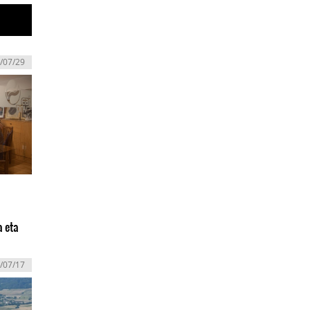
/07/29
a eta
/07/17