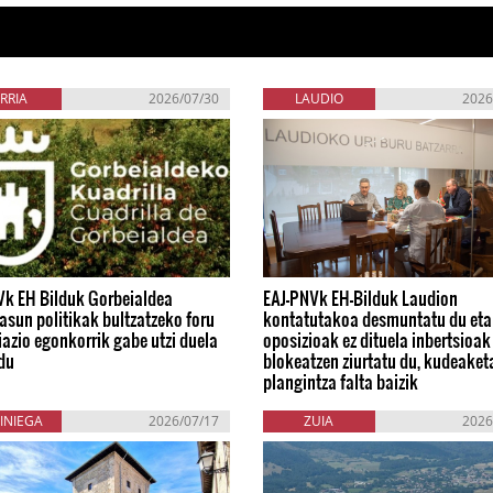
RRIA
2026/07/30
LAUDIO
2026
Vk EH Bilduk Gorbeialdea
EAJ-PNVk EH-Bilduk Laudion
asun politikak bultzatzeko foru
kontatutakoa desmuntatu du eta
iazio egonkorrik gabe utzi duela
oposizioak ez dituela inbertsioak
du
blokeatzen ziurtatu du, kudeaket
plangintza falta baizik
INIEGA
2026/07/17
ZUIA
2026