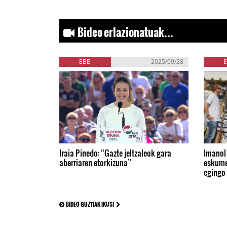
Bideo erlazionatuak...
EBB
2025/09/28
Iraia Pinedo: “Gazte jeltzaleok gara
Imanol 
aberriaren etorkizuna”
eskume
egingo
BIDEO GUZTIAK IKUSI