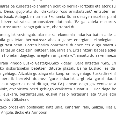
igrazioa kudeatzeko ahalmen politiko berriak lortzeko eta etorkiz
. Dena, gogoratu du, diskurtso “oso arriskutsuak” entzuten ar
urtsoak, Autogobernua eta Ekonomia Ituna desagerraraztea plan
birzentralizatzea proposatzen dutenak. “Ez gaitzatela mezprez
 Aurrez aurre izango gaituzte”, ohartarazi du.
teknologiak sostengatutako euskal ekonomia indartsu baten alde l
ila guztietan bermatzeaz ahaztu gabe: energian, teknologian, 
egurtasunean. Horren harira ohartarazi duenez, "ez dugu onartu
aitasun osoz ezin ibiltzea", eta, jarraian, Ertzaintzari babesa adie
rri honetan dagokiguna egiten ari garelako", amaitu du azken mezu
 Iraia Pinedo Euzko Gaztegi-EGIko kideari. Bere hitzetan “GKS, Er
 diskurtsoekin betetzen dituzte plazak. Baina Euskadi ez da
 gehiago. Aitzakia gutxiago eta konpromiso gehiago Euskadirekin!
o beretik berretsi duenez “gure eskariak argi eta garbi daud
tza eskuragarriak nahi ditugu, eta EAJ lanean dago gazteentzako 
ainiz, etxebizitza berri gehiago eraikitzea sustatuz… Hor dago b
a, euskara, berdintasuna, euskal nazio nortasuna eta “gure eto
u ditu EGIkideak.
o ordezkari politikoak: Katalunia, Kanariar Irlak, Galizia, Illes B
n, Angola, Bioko eta Annobón.