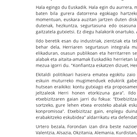
Hala egingo du Euskadik. Hala egin du aurrera, m
baten bila gurera datorrena egokiago hartzeko
momentuan, euskara auzitan jartzen duten disk
dutenak, hezkuntza, segurtasuna edo osasuna 
gaitzatela gutxietsi. Ez diegu halakorik onartuko.
Ildo beretik esan du industriak, zientziak eta 
behar dela, Herriaren segurtasun integrala ma
elikaduran, osasun publikoan eta herritarren s
alabak eta aitaita-amamak Euskadiko herrietan las
mezua igorri du. "Konfiantza eskatzen dizuet, He
Ekitaldi politikoari hasiera ematea egokitu zaio
eskuin muturreko mugimenduek edukirik gabeko
hutsean eraikiko: kontu gutxiago eta proposamen
jeltzaleok Herri honen etorkizuna gara”. Ild
etxebizitzaren gaian jarri du fokua: “Etxebizi
sortzeko, gure lehen etxea erosteko abalak esk
konpromisoa”. Etxebizitzaz gain, enplegu duin
erabakitzeko eskubidea” aldarrikatu eta defendat
Urtero bezala, Forondan izan dira beste nazioetak
Valentzia, Alsazia, Okzitania, Alemania, Kurdista