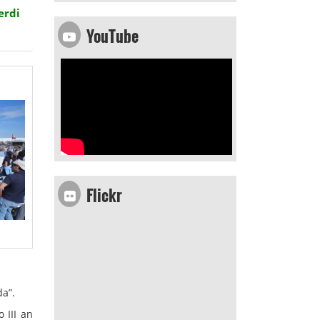
erdi
YouTube
Flickr
a”.
 III an