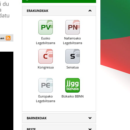
i du
a
ERAKUNDEAK
datu
man
Eusko
Nafarroako
Legebiltzarra
Legebiltzarra
Kongresua
Senatua
Europako
Bizkaiko BBNN
Legebiltzarra
BARNEKOAK
BESTE