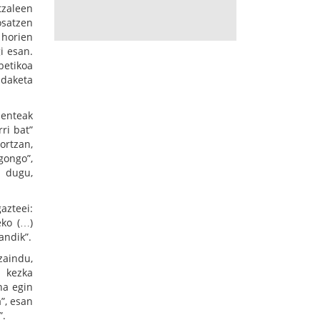
tzaleen
osatzen
 horien
i esan.
betikoa
ldaketa
denteak
ri bat”
ortzan,
gongo”,
o dugu,
azteei:
eko (…)
andik”.
zaindu,
n kezka
na egin
”, esan
”.