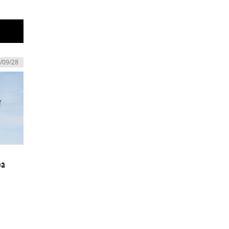
/09/28
oa