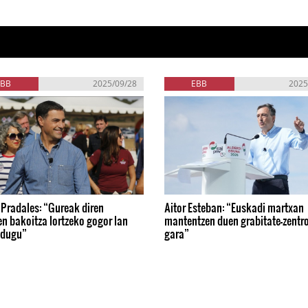
EBB
2025/09/28
EBB
2025
Pradales: “Gureak diren
Aitor Esteban: “Euskadi martxan
n bakoitza lortzeko gogor lan
mantentzen duen grabitate-zentr
 dugu”
gara”