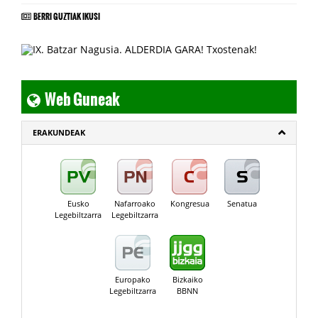
BERRI GUZTIAK IKUSI
Web Guneak
ERAKUNDEAK
Eusko
Nafarroako
Kongresua
Senatua
Legebiltzarra
Legebiltzarra
Europako
Bizkaiko
Legebiltzarra
BBNN