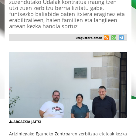
zuzendutako Udalak kontratua iraungitzen
utzi zuen zerbitzu berria lizitatu gabe,
funtsezko baliabide baten itxiera eraginez eta
erabiltzaileen, haien familien eta langileen
artean kezka handia sortuz
Ezagutzera eman
ARGAZKIA JAITSI
Artziniegako Eguneko Zentroaren zerbitzua eteteak kezka