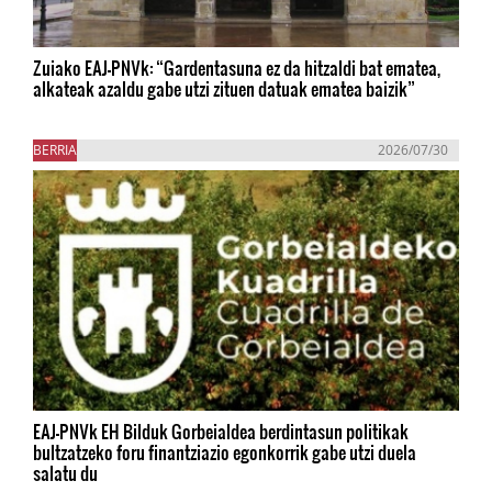
Zuiako EAJ-PNVk: “Gardentasuna ez da hitzaldi bat ematea,
alkateak azaldu gabe utzi zituen datuak ematea baizik”
BERRIA
2026/07/30
EAJ-PNVk EH Bilduk Gorbeialdea berdintasun politikak
bultzatzeko foru finantziazio egonkorrik gabe utzi duela
salatu du