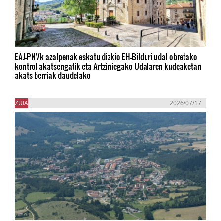
EAJ-PNVk azalpenak eskatu dizkio EH-Bilduri udal obretako
kontrol akatsengatik eta Artziniegako Udalaren kudeaketan
akats berriak daudelako
ZUIA
2026/07/17