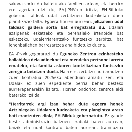
sakona sortu du kaltetutako familien artean, eta berriro
ere agerian utzi du, EAJ-PNVren iritziz, EH-Bilduko
gobernu taldeak udal zerbitzuen kudeaketan duen
planifikazio falta. Egoera horren aurrean,
jeltzaleen udal
taldeak galdera sorta bat erregistratu du,
Udalari
azalpenak eskatzeko eta berehalako irtenbide bat
eskatzeko, udalerriarentzako funtsezko zerbitzu bat
lehenbailehen berrezartzea ahalbidetuko duena.
EAJ-PNVk gogorarazi du
Eguneko Zentroa ezinbesteko
baliabidea dela adinekoei eta mendeko pertsonei arreta
emateko, eta familia askoren kontziliazioan funtsezko
zeregina betetzen duela.
Hala ere, zerbitzu hori arautzen
zuen kontratua 2025eko abenduan amaitu zen, eta
Udalak ez zuen espediente berria behar besteko
aurrerapenarekin lizitatu. Horren ondorioz, zentroa aldi
baterako itxi da.
"Herritarrek argi izan behar dute
egoera honek
Artziniegako Udalaren kudeaketa eta plangintza arazo
bati erantzuten diola, EH-Bilduk gobernatuta.
Ez gaude
beste administrazio batzuen erabaki baten aurrean,
baizik eta udal kontratu baten aurrean, tramitazioa