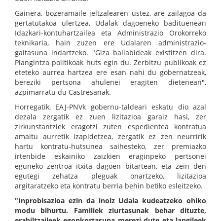
Gainera, bozeramaile jeltzalearen ustez, are zailagoa da
gertatutakoa ulertzea, Udalak dagoeneko badituenean
Idazkari-kontuhartzailea eta Administrazio Orokorreko
teknikaria, hain zuzen ere Udalaren administrazio-
gaitasuna indartzeko. "Giza baliabideak existitzen dira.
Plangintza politikoak huts egin du. Zerbitzu publikoak ez
eteteko aurrea hartzea ere esan nahi du gobernatzeak,
bereziki pertsona ahulenei eragiten dietenean",
azpimarratu du Castresanak.
Horregatik, EAJ-PNVk gobernu-taldeari eskatu dio azal
dezala zergatik ez zuen lizitazioa garaiz hasi, zer
zirkunstantziek eragotzi zuten espedientea kontratua
amaitu aurretik izapidetzea, zergatik ez zen neurririk
hartu kontratu-hutsunea saihesteko, zer premiazko
irtenbide eskainiko zaizkien eraginpeko pertsonei
eguneko zentroa itxita dagoen bitartean, eta zein den
egutegi zehatza pleguak onartzeko, lizitazioa
argitaratzeko eta kontratu berria behin betiko esleitzeko.
"Inprobisazioa ezin da inoiz Udala kudeatzeko ohiko
modu bihurtu. Familiek ziurtasunak behar dituzte,
erabiltzaileek egonkortasuna merezi dute eta langileek