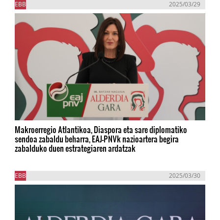
EBB
2025/03/29
Makroerregio Atlantikoa, Diaspora eta sare diplomatiko
sendoa zabaldu beharra, EAJ-PNVk nazioartera begira
zabalduko duen estrategiaren ardatzak
EBB
2025/03/30