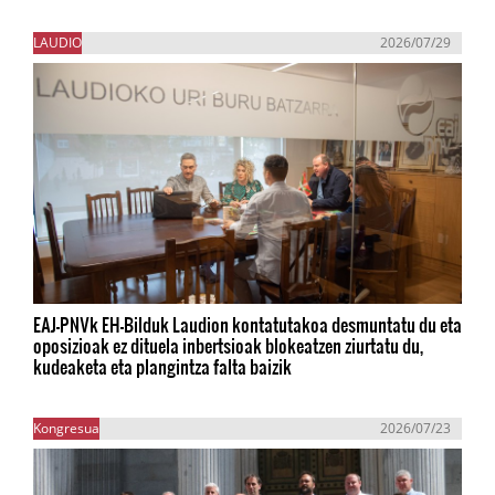
LAUDIO
2026/07/29
EAJ-PNVk EH-Bilduk Laudion kontatutakoa desmuntatu du eta
oposizioak ez dituela inbertsioak blokeatzen ziurtatu du,
kudeaketa eta plangintza falta baizik
Kongresua
2026/07/23