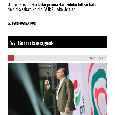
Uraren krisia aztertzeko premiazko ezohiko biltzar baten
deialdia eskatuko dio EAJk Zuiako Udalari
BERRI GUZTIAK IKUSI
Berri ikusiagoak...
EBB
2025/03/30