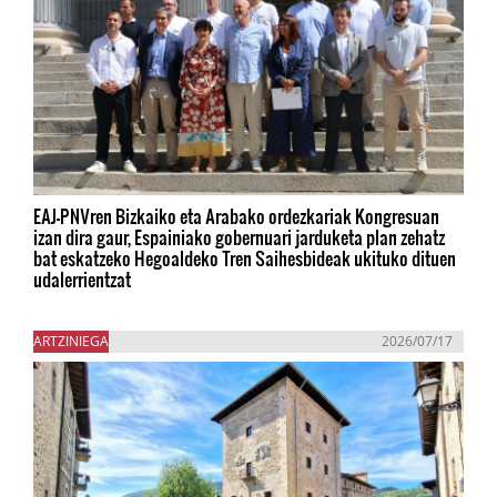
EAJ-PNVren Bizkaiko eta Arabako ordezkariak Kongresuan
izan dira gaur, Espainiako gobernuari jarduketa plan zehatz
bat eskatzeko Hegoaldeko Tren Saihesbideak ukituko dituen
udalerrientzat
ARTZINIEGA
2026/07/17