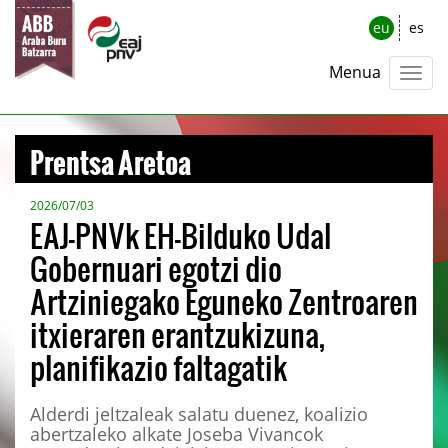
eu
es
Menua
Prentsa Aretoa
2026/07/03
EAJ-PNVk EH-Bilduko Udal
Gobernuari egotzi dio
Artziniegako Eguneko Zentroaren
itxieraren erantzukizuna,
planifikazio faltagatik
Alderdi jeltzaleak salatu duenez, koalizio
abertzaleko alkate Joseba Vivancok