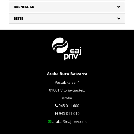
BARNEKOAK
BESTE
Araba Buru Batzarra
Postak kalea, 4
01001 Vitoria-Gasteiz
Araba
945 011 600
945 011 619
araba@eaj-pnv.eus