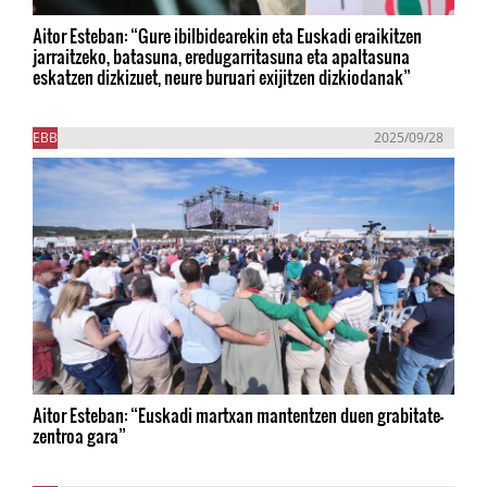
Aitor Esteban: “Gure ibilbidearekin eta Euskadi eraikitzen
jarraitzeko, batasuna, eredugarritasuna eta apaltasuna
eskatzen dizkizuet, neure buruari exijitzen dizkiodanak”
EBB
2025/09/28
Aitor Esteban: “Euskadi martxan mantentzen duen grabitate-
zentroa gara”