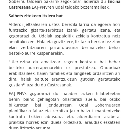
Gobernu taldeari bakarrik zegokiona", adierazi du
Encina
Castresana
EAJ-PNVren udal taldeko bozeramaileak.
Saihets zitekeen itxiera bat
Alderdi jeltzalearen ustez, bereziki larria da egoera hori
funtsezko gizarte-zerbitzua izanik gertatu izana, eta
gogorarazi du Udalak aspalditik zekiela kontratua noiz
amaituko zen. Hala eta guztiz ere, lizitazio berriari ez zion
ekin zerbitzuaren jarraitutasuna bermatzeko behar
besteko aurreikuspenarekin.
"Ulertezina da amaitzear zegoen kontratu bat behar
besteko aurrerapenarekin ez prestatzea. Ondorioak
erabiltzaileek, haien familiek eta langileek ordaintzen ari
dira, haiek baitute erantzukizun gutxien gertatutako
guztian", azaldu du Castresanak.
EAJ-PNVk gogorarazi du, halaber, azken hilabeteetan
behin baino gehiagotan ohartarazi zuela, bai osoko
bilkuretan bai jendaurrean, Udal Gobernuaren
planifikazio faltaz eta zerbitzu jakin batzuk mantentzeko
kontratu txikien abusuaz, eta, alderdiaren arabera,
praktika horrek ezin duela ordezkatu araudiak eskatzen
duen lizitazio arrunta.