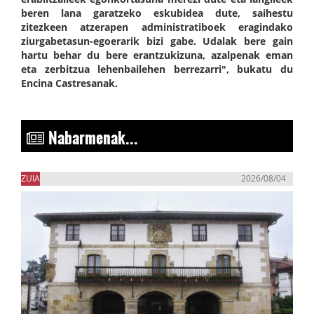
beren lana garatzeko eskubidea dute, saihestu
zitezkeen atzerapen administratiboek eragindako
ziurgabetasun-egoerarik bizi gabe. Udalak bere gain
hartu behar du bere erantzukizuna, azalpenak eman
eta zerbitzua lehenbailehen berrezarri", bukatu du
Encina Castresanak.
Nabarmenak...
ZUIA
2026/08/04