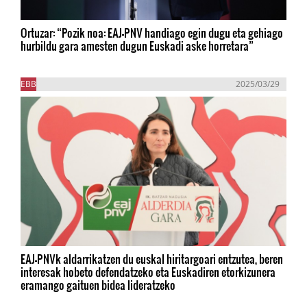
Ortuzar: “Pozik noa: EAJ-PNV handiago egin dugu eta gehiago
hurbildu gara amesten dugun Euskadi aske horretara”
EBB
2025/03/29
EAJ-PNVk aldarrikatzen du euskal hiritargoari entzutea, beren
interesak hobeto defendatzeko eta Euskadiren etorkizunera
eramango gaituen bidea lideratzeko