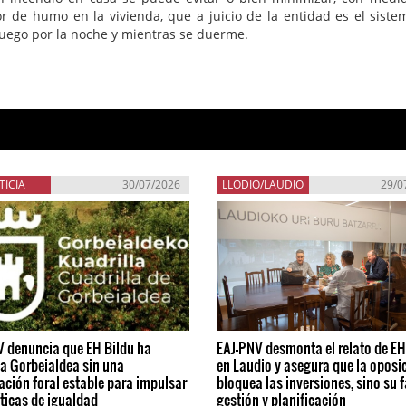
or de humo en la vivienda, que a juicio de la entidad es el sist
 fuego por la noche y mientras se duerme.
TICIA
30/07/2026
LLODIO/LAUDIO
29/0
V denuncia que EH Bildu ha
EAJ-PNV desmonta el relato de EH
a Gorbeialdea sin una
en Laudio y asegura que la oposi
ación foral estable para impulsar
bloquea las inversiones, sino su f
íticas de igualdad
gestión y planificación