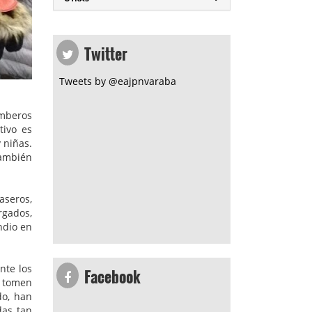
Twitter
Tweets by @eajpnvaraba
omberos
tivo es
 niñas.
también
aseros,
rgados,
ndio en
Facebook
nte los
s tomen
do, han
das tan