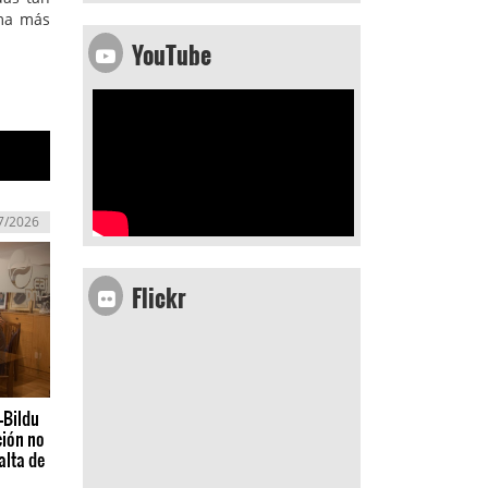
ema más
YouTube
7/2026
Flickr
-Bildu
ción no
alta de