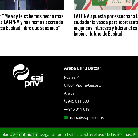
: “Me voy feliz: hemos hecho más
EAJ-PNV apuesta por escuchar a l
 a EAJ-PNV y nos hemos acercado
ciudadanía vasca para represent
esa Euskadi libre que soñamos”
mejor sus intereses y liderar el c
hacia el futuro de Euskadi
Araba Buru Batzar
Postas, 4
01001 Vitoria-Gasteiz
Araba
945 011 600
945 011 619
araba@eaj-pnv.eus
Cláusula de Confidencialidad
 cookies. Al continuar navegando por el sitio, aceptas el uso de las mismas.