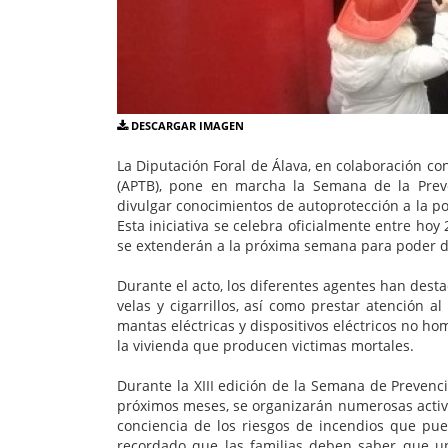
DESCARGAR IMAGEN
La Diputación Foral de Álava, en colaboración c
(APTB), pone en marcha la Semana de la Preve
divulgar conocimientos de autoprotección a la po
Esta iniciativa se celebra oficialmente entre ho
se extenderán a la próxima semana para poder d
Durante el acto, los diferentes agentes han dest
velas y cigarrillos, así como prestar atención a
mantas eléctricas y dispositivos eléctricos no h
la vivienda que producen victimas mortales.
Durante la XIII edición de la Semana de Prevenc
próximos meses, se organizarán numerosas activ
conciencia de los riesgos de incendios que pue
recordado que las familias deben saber que u