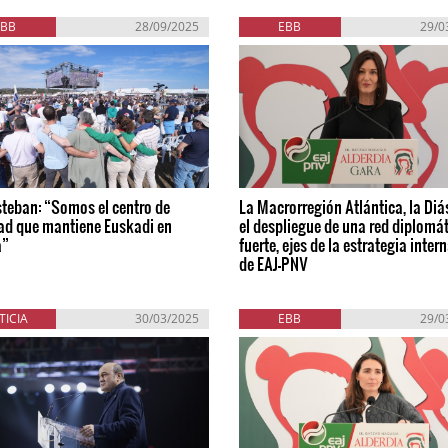
EBB
28/09/2025
EBB
29/0
steban: “Somos el centro de
La Macrorregión Atlántica, la Diá
ad que mantiene Euskadi en
el despliegue de una red diplomá
a”
fuerte, ejes de la estrategia inter
de EAJ-PNV
TICIA
30/03/2025
EBB
29/0