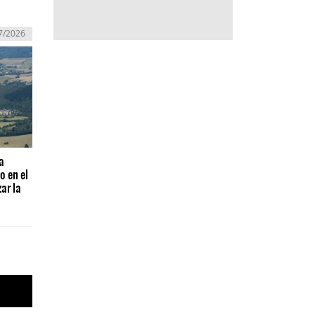
7/2026
a
o en el
ar la