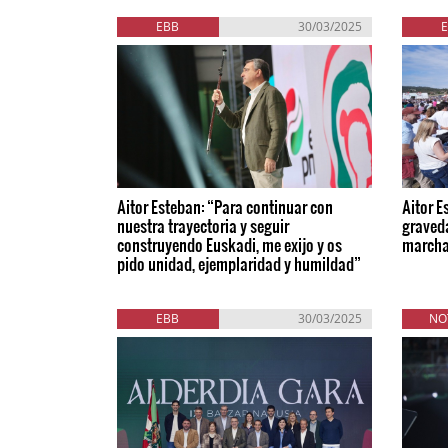
EBB
30/03/2025
Aitor Esteban: “Para continuar con
Aitor E
nuestra trayectoria y seguir
graved
construyendo Euskadi, me exijo y os
march
pido unidad, ejemplaridad y humildad”
EBB
30/03/2025
NO