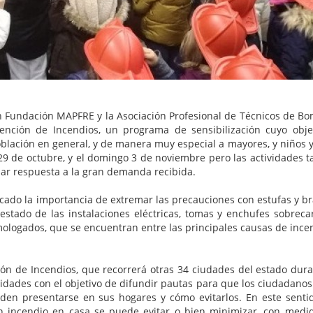
on Fundación MAPFRE y la Asociación Profesional de Técnicos de B
nción de Incendios, un programa de sensibilización cuyo obje
blación en general, y de manera muy especial a mayores, y niños y
y 29 de octubre, y el domingo 3 de noviembre pero las actividades 
ar respuesta a la gran demanda recibida.
acado la importancia de extremar las precauciones con estufas y br
l estado de las instalaciones eléctricas, tomas y enchufes sobreca
omologados, que se encuentran entre las principales causas de ince
ión de Incendios, que recorrerá otras 34 ciudades del estado dura
idades con el objetivo de difundir pautas para que los ciudadano
den presentarse en sus hogares y cómo evitarlos. En este senti
n incendio en casa se puede evitar o bien minimizar, con medi