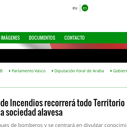
eu
es
IMÁGENES
DOCUMENTOS
CONTACTO
B
Parlamento Vasco
Diputación Foral de Araba
Gobier
de Incendios recorrerá todo Territorio
la sociedad alavesa
rques de bomberos y se centrará en divulgar conocim