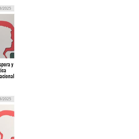
3/2025
spora y
tica
nacional
3/2025