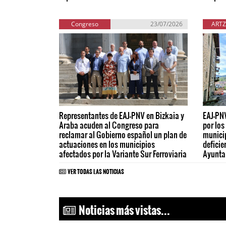
Congreso
23/07/2026
ARTZ
Representantes de EAJ-PNV en Bizkaia y
EAJ-PNV
Araba acuden al Congreso para
por los
reclamar al Gobierno español un plan de
municip
actuaciones en los municipios
deficie
afectados por la Variante Sur Ferroviaria
Ayunta
VER TODAS LAS NOTICIAS
Noticias más vistas...