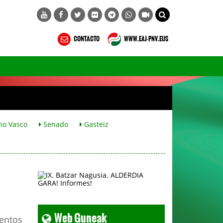
CONTACTO
WWW.EAJ-PNV.EUS
no Vasco
Senado
Gasteiz
Web Guneak
ientos