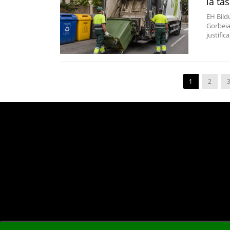
la ta
EH Bild
Gorbeial
justific
1
2