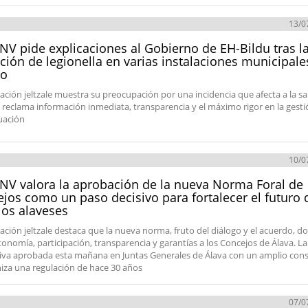
13/0
NV pide explicaciones al Gobierno de EH-Bildu tras l
ción de legionella en varias instalaciones municipale
io
ación jeltzale muestra su preocupación por una incidencia que afecta a la s
, reclama información inmediata, transparencia y el máximo rigor en la gest
tuación
10/0
NV valora la aprobación de la nueva Norma Foral de
jos como un paso decisivo para fortalecer el futuro 
os alaveses
ación jeltzale destaca que la nueva norma, fruto del diálogo y el acuerdo, d
onomía, participación, transparencia y garantías a los Concejos de Álava. La
va aprobada esta mañana en Juntas Generales de Álava con un amplio con
za una regulación de hace 30 años
07/0