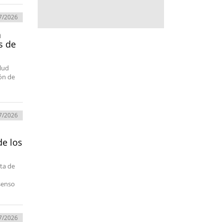
7/2026
a
s de
alud
ión de
7/2026
de los
ota de
senso
7/2026