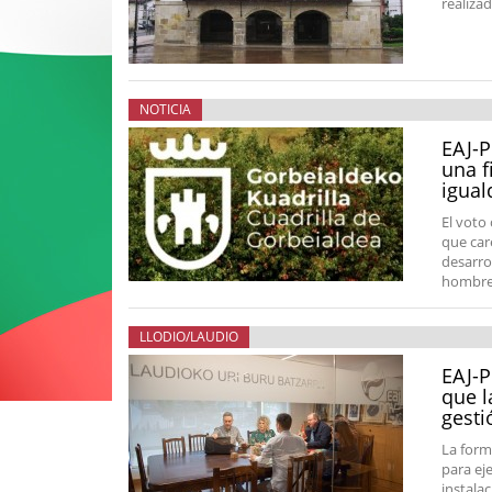
realiza
NOTICIA
EAJ-P
una f
igual
El voto
que car
desarro
hombres
LLODIO/LAUDIO
EAJ-P
que l
gesti
La form
para ej
instalac