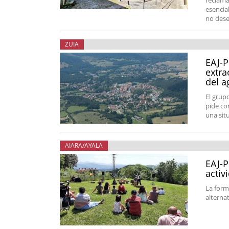
reclama 
esencia
no dese
ZUIA
EAJ-P
extra
del a
El grup
pide co
una sit
AIARA/AYALA
EAJ-P
activ
La form
alterna