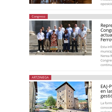
oposici
Congreso
Repre
Congr
actua
Ferro
Esta in
municip
Nerea R
Congres
continu
ARTZINIEGA
EAJ-P
en la
gesti
La form
conocers