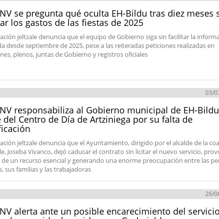
NV se pregunta qué oculta EH-Bildu tras diez meses 
itar los gastos de las fiestas de 2025
ación jeltzale denuncia que el equipo de Gobierno siga sin facilitar la inform
ada desde septiembre de 2025, pese a las reiteradas peticiones realizadas en
nes, plenos, juntas de Gobierno y registros oficiales
03/0
NV responsabiliza al Gobierno municipal de EH-Bildu
e del Centro de Día de Artziniega por su falta de
ficación
ación jeltzale denuncia que el Ayuntamiento, dirigido por el alcalde de la coa
le, Joseba Vivanco, dejó caducar el contrato sin licitar el nuevo servicio, pr
re de un recurso esencial y generando una enorme preocupación entre las p
, sus familias y las trabajadoras
26/0
NV alerta ante un posible encarecimiento del servicio