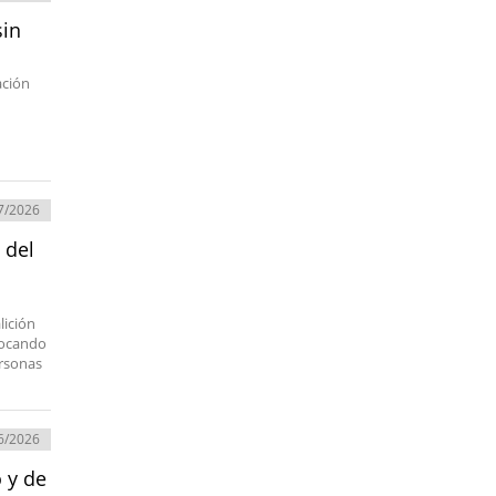
sin
ación
7/2026
 del
lición
ovocando
ersonas
6/2026
 y de