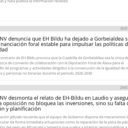
das y hará pública la información recibida
30/0
NV denuncia que EH Bildu ha dejado a Gorbeialdea s
inanciación foral estable para impulsar las políticas 
dad
 contrario de EH Bildu provoca que la Cuadrilla de Gorbeialdea sea la única d
ezca de convenio de colaboración con la Diputación Foral de Álava para el
llo de programas y actividades dirigidos a la consecución de la igualdad de 
 y personas no binarias durante el periodo 2026-2030
29/0
NV desmonta el relato de EH-Bildu en Laudio y aseg
a oposición no bloquea las inversiones, sino su falta 
ón y planificación
ación jeltzale recuerda que el equipo de Gobierno dispone de mecanismos l
ecutar de forma inmediata actuaciones como la reparación de la pista de pád
ión del riego en Altzarrate y lamenta que vuelva a intentar responsabilizar a 