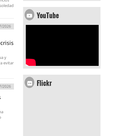
vicios
 soledad
YouTube
7/2026
crisis
ua y
a evitar
Flickr
7/2026
s
na
o