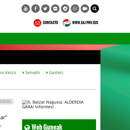
CONTACTO
WWW.EAJ-PNV.EUS
no Vasco
Senado
Gasteiz
8/2026
car”
Web Guneak
s