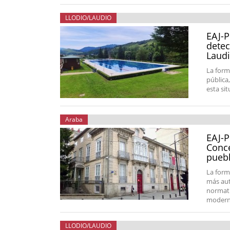
LLODIO/LAUDIO
EAJ-P
detec
Laud
La form
pública
esta si
Araba
EAJ-P
Conce
puebl
La form
más aut
normati
moderni
LLODIO/LAUDIO