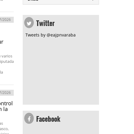
Twitter
7/2026
Tweets by @eajpnvaraba
ur
 varios
diputada
la
7/2026
ontrol
n la
Facebook
as
lasco,