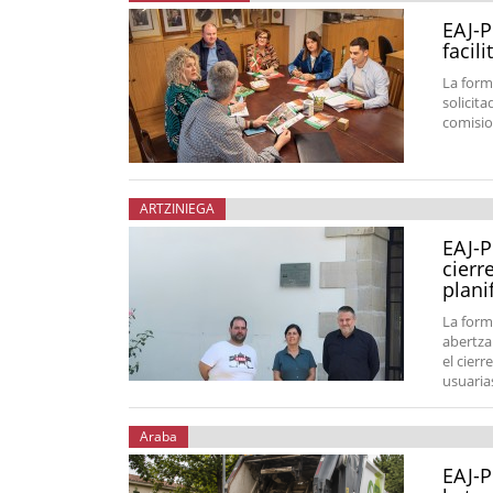
EAJ-P
facil
La form
solicit
comisio
ARTZINIEGA
EAJ-P
cierr
plani
La form
abertza
el cier
usuarias
Araba
EAJ-P