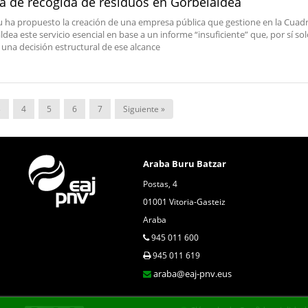
sa de recogida de residuos en Gorbeialdea
u ha propuesto la creación de una empresa pública que gestione en la Cuadri
dea este servicio esencial en base a un informe “insuficiente” que, por sí sol
a una decisión estructural de ese alcance
3
4
5
6
7
Siguiente »
Araba Buru Batzar
Postas, 4
01001 Vitoria-Gasteiz
Araba
945 011 600
945 011 619
araba@eaj-pnv.eus