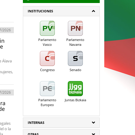
INSTITUCIONES
7/2026
in
Parlamento
Parlamento
Vasco
Navarra
de
e Álava
Congreso
Senado
mujeres,
7/2026
Parlamento
Juntas Bizkaia
ura
Europeo
de
INTERNAS
egales
el o la
la
OTRAS