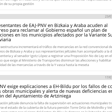
ón de su propia gestión
23/0
sentantes de EAJ-PNV en Bizkaia y Araba acuden al
eso para reclamar al Gobierno español un plan de
ciones en los municipios afectados por la Variante S
viaria
fraestructura incrementará el tráfico de mercancías en la red convencional de
ios de Bizkaia y Araba y sus representantes jeltzales han acompañado a la 
enteria y al senador Igotz López a registrar una Proposición No de Ley en el
o que exige al Ministerio de Transportes disminuir las afecciones y habilitar 
idad de las mercancías a través de la Y vasca hasta la meseta
17/0
NV exige explicaciones a EH-Bildu por los fallos de c
s obras municipales y alerta de nuevas deficiencias e
ón del Ayuntamiento de Artziniega
ación jeltzale denuncia la falta de supervisión en actuaciones municipales tr
e el estado de la cubierta de la futura pensión Torre Ortiz de Molinillo y Ve