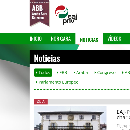
NOTICIAS
INICIO
NOR GARA
VÍDEOS
Noticias
Todos
EBB
Araba
Congreso
AB
Parlamento Europeo
ZUIA
EAJ-P
charl
El grupo