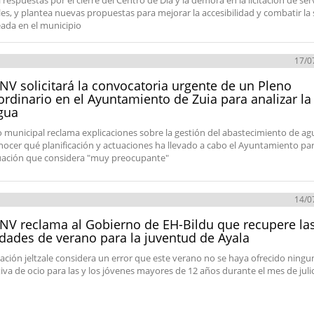
respuestas por el cierre del Centro de Día y la demora en la licitación de ser
les, y plantea nuevas propuestas para mejorar la accesibilidad y combatir la
ada en el municipio
17/0
NV solicitará la convocatoria urgente de un Pleno
ordinario en el Ayuntamiento de Zuia para analizar la 
gua
o municipal reclama explicaciones sobre la gestión del abastecimiento de ag
nocer qué planificación y actuaciones ha llevado a cabo el Ayuntamiento par
uación que considera "muy preocupante"
14/0
NV reclama al Gobierno de EH-Bildu que recupere la
idades de verano para la juventud de Ayala
ación jeltzale considera un error que este verano no se haya ofrecido ningu
tiva de ocio para las y los jóvenes mayores de 12 años durante el mes de juli